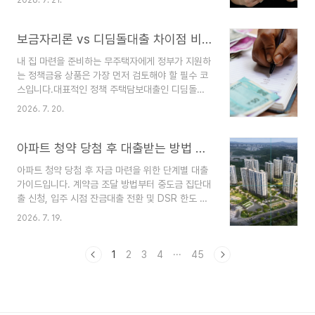
건까지 명확하게 가이드해 드립니다.청년들의 안정
선호도 분석GTX-A 노선 및 교통 인프라 접근성고
적인 자산 형성을 지원하는 청년 도약 계좌는 5년
양창릉 S-4 블록이 큰 주목을 받는 가장 핵심적인
만기 시 최대 5,000만 원 안팎의 목돈을 마련할 수
보금자리론 vs 디딤돌대출 차이점 비교, 나에게 맞는 정책자금 선택 기준
이유..
있어 관심이 매우 높습니다.매월 일정 금액을 저축
내 집 마련을 준비하는 무주택자에게 정부가 지원하
하면 개인 소득 수준에 따라 정부 기여금을 더해주
는 정책금융 상품은 가장 먼저 검토해야 할 필수 코
고, 이자에 대한 비과세 혜택까지 제공하여 시중 상
스입니다.대표적인 정책 주택담보대출인 디딤돌대
품보다 수익률이 압도적으로 높습니다.정부 정책 변
출과 보금자리론은 시중은행보다 금리가 낮아 이자
화에 맞춰 매년 세부적인 가입 기준과 혜택이 보완
2026. 7. 20.
부담을 크게 덜어줍니다.하지만 두 상품은 신청 자
되고 있으므로, 올해 변경된 청년 도약 계좌의 핵심
격, 대상 주택, 대출 한도 등에서 명확한 차이를 보
조건과 만기 완주를 위한 구체적인 전략을 반드시
이기 때문에 나의 상황에 맞는 상품을 정확히 골라
아파트 청약 당첨 후 대출받는 방법 총정리: 시기별 준비 사항
확인해야 합니다...
야 합니다.나에게 가장 유리한 대출 상품을 찾을 수
아파트 청약 당첨 후 자금 마련을 위한 단계별 대출
있도록 두 자금의 핵심 차이점과 선택 기준을 알기
가이드입니다. 계약금 조달 방법부터 중도금 집단대
쉽게 정리해 드립니다.소득과 자산 기준에 따른 신
출 신청, 입주 시점 잔금대출 전환 및 DSR 한도 주
청 자격 비교디딤돌대출의 엄격한 자격 요건디딤돌
의사항까지 2026년 최신 기준에 맞춰 명확하게 정
대출은 서민층의 주거 안정을 목적으로 하므로 신청
2026. 7. 19.
리해 드립니다.아파트 청약에 당첨되는 것은 내 집
자격이 상대적으로 까다롭습니다.기본적으로 부부
마련을 향한 가장 큰 첫걸음입니다.하지만 기쁨도
합산 연 소득 기준이 6천만 원 이하(생애최초, 신혼
잠시, 분양가를 어떻게 납부해야 할지 자금 마련 계
1
2
3
4
···
45
부부 등 조건에 따라 최대 8..
획을 세우는 과정에서 막막함을 느끼는 분들이 많습
니다.청약 아파트의 대출은 일반 주택 매매대출과
달리 분양 단계에 따라 진행되는 시기와 방식이 정
해져 있습니다.계약금부터 중도금, 잔금대출까지 시