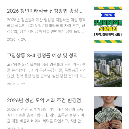
까지 DSR 대출 막힘 문제를 깔끔하게 해결할 수 있
는 실전 노하우 5가지를 완벽하게 정리해 드립니다.
2026 청년미래적금 신청방법 총정리: 가입 자격부터 절세 혜택, 신청 꿀팁까지
DSR(총부채원리금상환비율) 규제, 도대체 무엇이
2026년 청년들의 자산 형성을 지원하는 핵심 정책
문제일까?최근 금융권의 대출 문턱이 높아진 가장
금융 상품인 '2026 청년미래적금'의 자격 조건, 신
결정적인 원인은 단연 DSR 규제입니다. DSR은 연
청방법, 정부 지원금 혜택을 완벽하게 정해 드립니
소득 대비 1년 동안 상환해야 하는 모든 대출의 원
다. 매월 일정 금액을 저축하면 정부 매칭 지원금과
리금(원금+이자) 비율을 의미합니다.[이미지: DSR
2026. 7. 29.
비과세 혜택이 더해져 높은 목돈 마련 효과를 누릴
대출 한도 계산기 화면과 은행 대출 창구 상담 모습]
수 있습니다. 선착순 모집 및 예산 소진 이슈가 발생
현재 1금융권 은행에서는 DSR 40%, 2금융..
할 수 있으니, 본 포스팅의 가이드를 따라 1분 만에
고양창릉 S-4 경쟁률 예상 및 청약 당첨을 위한 핵심 전략
가입 자격을 조회하고 신청을 준비해 보세요. 2026
고양창릉 S-4 블록의 예상 경쟁률과 당첨 커트라인
청년미래적금이란? (개요 및 혜택)2026 청년미래
을 분석합니다. 지역 우선 공급 비율, 특별공급 자격
적금은 고금리와 물가 상승 속에서 청년층의 장기
요건, 청약 통장 납입 금액별 실전 당첨 전략과 자금
자산 형성을 돕기 위해 출시된 정부 지원형 적금 상
준비 방법까지 완벽하게 정리해 드립니다. 3기 신도
품입니다. 기존 청년 도약계좌나 희망적금의 단점을
2026. 7. 22.
시 중에서도 수도권 서북부의 핵심 입지로 평가받는
보완하고, 만기까지 안정적인 현금 흐름을 창출할
고양창릉지구는 청약 대기자들의 관심이 매우 높은
수 있도록 설계되었습니다.[이미지: 스마트폰으로
지역입니다.그중에서도 S-4 블록은 뛰어난 입지 조
2026년 청년 도약 계좌 조건 변경점과 중도 해지 불이익 방지법
2..
건과 우수한 생활 인프라 형성 가능성 때문에 고득
2026년 청년 도약 계좌의 가입 자격 요건과 소득
점자들의 집중 지원이 예상되는 곳입니다.청약 신청
심사 기준을 총정리합니다. 개인 소득별 정부 기여
전 예상 경쟁률을 가늠해 보고, 본인의 가점과 자격
금 매칭 비율과 비과세 혜택을 확인하고, 5년 만기
요건에 맞는 철저한 당첨 전략을 세우는 것이 무엇
완주를 위한 중도 담보대출 활용법 및 특별해지 조
보다 중요합니다.고양창릉 S-4 입지적 특징과 청약
2026. 7. 21.