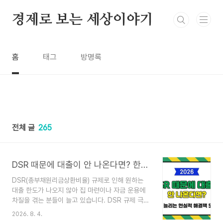
본문 바로가기
경제로 보는 세상이야기
홈
태그
방명록
전체 글
265
DSR 때문에 대출이 안 나온다면? 한도 늘리는 방법과 현실적 해결책 5가지
DSR(총부채원리금상환비율) 규제로 인해 원하는
대출 한도가 나오지 않아 집 마련이나 자금 운용에
차질을 겪는 분들이 늘고 있습니다. DSR 규제 극복
을 위한 현실적인 한도 증액법부터 2금융권 활용,
2026. 8. 4.
소득 증빙 보완, DSR 미적용 대출 상품 활용 전략