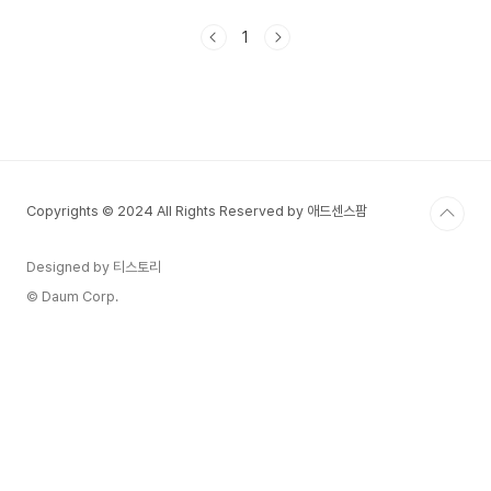
다양한 제품을 선보이며 스포츠 패션 업계를 선도하
고 있다. 🔹 창립 배경1964년 미국 오리건주에서
1
필 나이트(Phil Knight)와 빌 바우어만(Bill
Bowerman)이 창립처음에는 "블루 리본 스포츠
(Blue Ribbon Sports, BRS)"라는 이름으로 시작
일본 브랜드 "오니츠카 타이거(현 아식스,
ASICS)"의 신발을 미국에서 판매하며 성장🔹
1971년 "나이키"로 브랜드 변경브랜드명을 그리스
신화 속 승리의 여신 '니케(Nike..
Copyrights © 2024 All Rights Reserved by 애드센스팜
Designed by 티스토리
© Daum Corp.