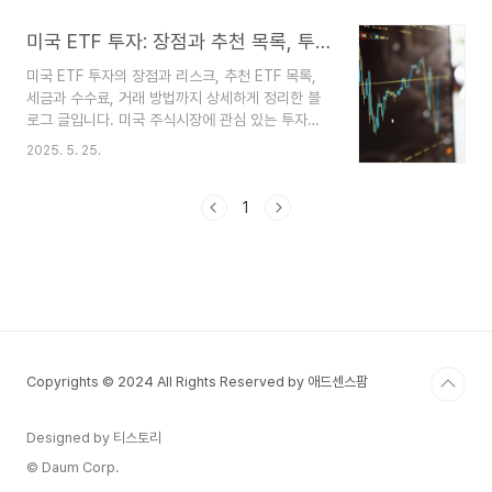
를 비롯한 생성형 AI 기술이 대중화되면서, 실제 기
업의 생산성과 효율성에 직접적인 영향을 주고 있으
미국 ETF 투자: 장점과 추천 목록, 투자 방법
며, 그 파급력은 전 산업 분야로 확산되고 있습니다.
미국 ETF 투자의 장점과 리스크, 추천 ETF 목록,
특히 다음과 같은 분야에서 AI의 수요가 급격히 증
세금과 수수료, 거래 방법까지 상세하게 정리한 블
가하고 있습니다:자율주행 및 전기차 (테슬라, 현대
로그 글입니다. 미국 주식시장에 관심 있는 투자자
차)의료 인공지능 (IBM Watson Health 등)금융
라면 필독하세요.1. 미국 ETF란 무엇인가?미국
서비스 자동화스마트 팩토리 및 제조업클라우드 기
2025. 5. 25.
ETF(Exchange Traded Fund)는 미국 주식 시장
반 AI 솔루션AI 관련 주요 종목 TOP 51. NVIDIA
에 상장된 상장지수펀드로, 특정 지수나 섹터, 테마
(NVDA)AI 칩셋 분야의..
를 추종하는 상품입니다. 투자자들은 개별 종목을
1
고르지 않고도 다양한 자산에 분산 투자할 수 있어
안정성과 효율성을 동시에 추구할 수 있습니다. 대
표적인 미국 ETF로는 S&P500을 추종하는 SPY,
기술주 중심의 QQQ, 배당주에 투자하는 VYM 등
이 있습니다. 2. 미국 ETF 투자의 장점다양한 상품
군: 기술, 헬스케어, 인프라, ESG 등 다양한 분야에
투자 가능낮은 수수료: 일반적인 뮤..
Copyrights © 2024 All Rights Reserved by 애드센스팜
Designed by 티스토리
© Daum Corp.