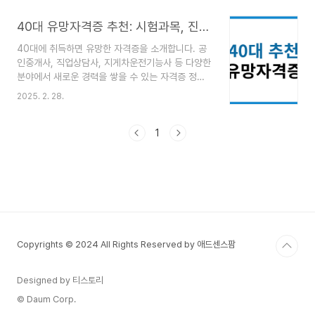
는 재취업에 유리한 자격증을 추천하며, 각 자격증
의 특징과 활용도를 상세히 분석해 보겠습니다.재취
40대 유망자격증 추천: 시험과목, 진로 및 전망
업에 유리한 유망 자격증 7가지1. 데이터 분석 준전
40대에 취득하면 유망한 자격증을 소개합니다. 공
문가(ADsP, Advanced Data Analytics Semi-
인중개사, 직업상담사, 지게차운전기능사 등 다양한
Professional)✅ 추천 대상: 사무직, 마케팅, 경영
분야에서 새로운 경력을 쌓을 수 있는 자격증 정보
관리 등 다양한 직종의 직장인✅ 특징: 빅데이터 시
를 확인해 보세요.1. 공인중개사개요: 부동산 매매,
대에 중요한 데이터 분석 능력을 인증하는 국가공인
2025. 2. 28.
임대 등의 중개 업무를 수행하는 전문가로, 부동산
자격증✅ 활용 분야: 기업의 데이터 기반 의사결정,
시장의 지속적인 성장과 함께 안정적인 수익을 기대
마케팅 전략 수립, IT 및 금융..
할 수 있습니다.응시 자격: 학력, 연령, 경력 제한 없
1
이 누구나 응시 가능취득 방법:시험 과목: 1차 - 부
동산학개론, 민법 및 민사특별법 / 2차 - 공인중개
사법령 및 중개실무, 부동산공시법령 및 세법, 부동
산공법시험 일정: 매년 1회 시행합격 기준: 과목당
40점 이상, 전 과목 평균 60점 이상진로 및 전망:
부동산 중개사무소 개업, 부동산 컨설팅 회사 취업
등 다양한 분야로 진출 가능2. 직업상담사개요..
Copyrights © 2024 All Rights Reserved by 애드센스팜
Designed by 티스토리
© Daum Corp.