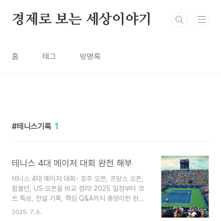
본문 바로가기
경제로 보는 세상이야기
홈
태그
방명록
테니스기록
1
테니스 4대 메이저 대회 완전 해부
테니스 4대 메이저 대회- 호주 오픈, 프랑스 오픈,
윔블던, US 오픈을 비교 정리! 2025 일정부터 코
트 특성, 전설 기록, 핵심 Q&A까지 총망라한 완벽
가이드.서론: 왜 메이저 대회가 중요한가?테니스 팬
2025. 7. 6.
이라면 누구나 알고 있는 “4대 메이저(Grand