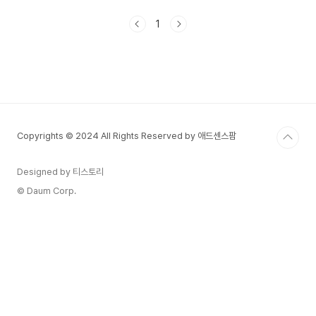
Slam)” 대회는 그 자체로 스포츠의 역사이며 권위
입니다. 호주 오픈, 프랑스 오픈, 윔블던, US 오픈 -
1
이 네 대회는 전 세계 모든 테니스 선수들의 궁극적
인 목표이자, 팬들에게는 가장 큰 축제입니다. 이 글
에서는 각 메이저 대회의 특징, 역사, 코트 표면, 주
요 선수 기록, 2025년 일정까지 꼼꼼히 소개합니
다.1. 호주 오픈 (Australian Open)개최 시기: 1월
(2025년 기준 1월 6일 ~ 26일)장소: 멜버른 파크,
호주서피..
Copyrights © 2024 All Rights Reserved by 애드센스팜
Designed by 티스토리
© Daum Corp.