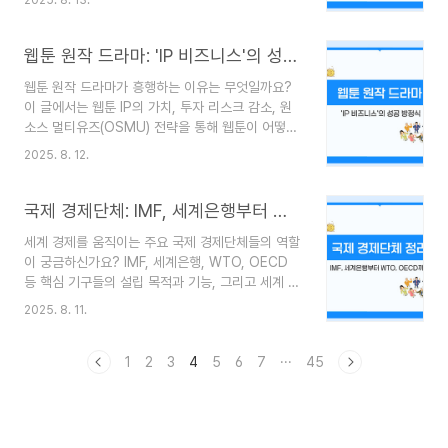
성공을 좌우하는지 그 비밀을 파헤칩니다."보여줄
은 말이 아닙니다먼저, 우리가 혼동하고 있는 두 가
게 없다"는 위기감, OTT 시장의 냉혹한 현실영화
지 개념부터 명확히 구분해야 합니다.변동성
관에 가지 않아도, TV가 없어도 원하는 콘텐츠를
웹툰 원작 드라마: 'IP 비즈니스'의 성공 방정식
(Volatility): 주식 가격이..
마음껏 즐길 수 있는 OTT(Over-The-Top) 시대.
웹툰 원작 드라마가 흥행하는 이유는 무엇일까요?
넷플릭스를 필두로 디즈니+, 쿠팡플레이 등 수많은
이 글에서는 웹툰 IP의 가치, 투자 리스크 감소, 원
플랫폼들이 등장하며 치열한 경쟁을 벌이고 있습니
소스 멀티유즈(OSMU) 전략을 통해 웹툰이 어떻게
다. 이들의 궁극적인 목표는 단 하나, 바로 '구독자
콘텐츠 시장의 새로운 '돈줄'이 되었는지 경제학적
사수'입니다. 하지만 볼만한 콘텐츠가 없으면 구독
2025. 8. 12.
관점으로 분석합니다.웹툰, 단순한 만화를 넘어선
자들은 언제든 미련 없이 '구독 취소' 버튼을 누릅니
'황금알을 낳는 거위'스위트홈, 지금 우리 학교는,
다. 신선하고 매력적인 콘텐츠를 끊임없이 공급해..
이태원 클라쓰, 경성크리처... 최근 몇 년간 드라마
국제 경제단체: IMF, 세계은행부터 WTO, OECD
시장을 휩쓴 흥행작들의 공통점은 무엇일까요? 바
세계 경제를 움직이는 주요 국제 경제단체들의 역할
로 '웹툰 원작'이라는 것입니다. 이제 웹툰은 드라마
이 궁금하신가요? IMF, 세계은행, WTO, OECD
나 영화의 '스토리 원천'을 넘어, 그 자체로 막대한
등 핵심 기구들의 설립 목적과 기능, 그리고 세계 경
경제적 가치를 가진 '지식재산권(IP)'으로 인정받고
제에 미치는 영향력을 누구나 이해하기 쉽게 알려드
있습니다. 웹툰 원작 드라마는 왜 이렇게 쏟아져 나
2025. 8. 11.
립니다.세계를 움직이는 보이지 않는 손, 국제 경제
오며, 왜 대부분 흥행에 성공하는 걸까요? 이는 우
단체아침 뉴스를 보면 IMF의 경제 전망 보고서,
연이 아니라, 철저하게 계산된 'IP 비즈니스'의..
WTO의 무역 분쟁 판결, G20 정상회담 소식 등이
1
2
3
4
5
6
7
···
45
끊이지 않고 등장합니다. 이처럼 우리 눈에 직접 보
이지 않지만, 국제 경제단체들은 세계 경제 질서를
유지하고, 각국의 경제 정책에 막대한 영향력을 행
사합니다. 이들이 어떻게 돌아가는지 이해하면 복잡