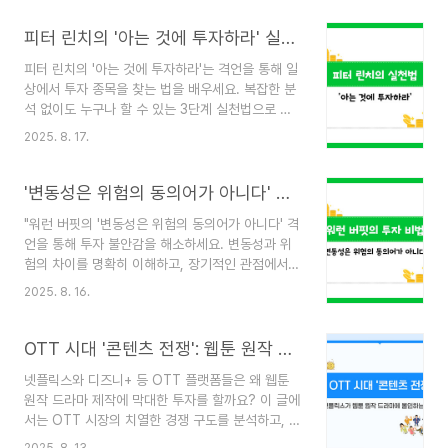
있습니다. 스마트폰, 전기차, 풍력 터빈 등 우리 생
활 깊숙이 자리 잡은 많은 제품에 필수적으로 사용
피터 린치의 '아는 것에 투자하라' 실천법
되기 때문이죠. 하지만 희토류 투자는 정보가 많지
피터 린치의 '아는 것에 투자하라'는 격언을 통해 일
않아 어렵게 느껴지기도 합니다. 오늘은 희토류가
상에서 투자 종목을 찾는 법을 배우세요. 복잡한 분
무엇인지부터 왜 중요한지, 그리고 개인 투자자가
석 없이도 누구나 할 수 있는 3단계 실천법으로 투
희토류에 투자할 수 있는 방법까지, 희토류 투자의
자를 시작해 보세요."어떤 주식에 투자해야 할지 도
모든 것을 쉽고 명확하게 알려드리겠습니다. 희토
2025. 8. 17.
통 모르겠어요."주변에서, 또 온라인 커뮤니티에서
류, 왜 미래 자원으로 주목받는가?희토류는 이름과
흔히 들을 수 있는 투자자들의 푸념입니다. 복잡한
달리 지구상에 비교적 흔하게 존재합니다. 문제는
경제 뉴스, 어려운 재무 용어들은 투자를 더욱 막막
'변동성은 위험의 동의어가 아니다' 워런 버핏의 투자 비법
채굴하고 정..
하게 느껴지게 만들죠. 하지만 투자의 거장 피터 린
"워런 버핏의 '변동성은 위험의 동의어가 아니다' 격
치는 이렇게 말합니다. "당신이 이해하는 회사에 투
언을 통해 투자 불안감을 해소하세요. 변동성과 위
자하라."화려한 분석이나 복잡한 이론이 아니더라
험의 차이를 명확히 이해하고, 장기적인 관점에서
도, 우리 일상 속에서 투자 아이디어를 찾을 수 있다
시장 하락을 기회로 바꾸는 방법을 알려드립니
는 그의 메시지는 초보 투자자들에게 등불과 같은
2025. 8. 16.
다."주식 시장이 출렁일 때마다 투자자들은 불안감
희망을 선사합니다. 오늘은 피터 린치의 격언을 바
에 휩싸입니다. 포트폴리오의 빨간불은 눈을 감게
탕으로, 우리 주변에서 '보물' 같은 투자 대상을 발
만들고, 혹시라도 원금을 잃을까 두려워 매도를 고
OTT 시대 '콘텐츠 전쟁': 웹툰 원작 드라마 올인 이유
견하고 투자로..
민하게 되죠. 많은 투자자들이 변동성을 곧 위험이
넷플릭스와 디즈니+ 등 OTT 플랫폼들은 왜 웹툰
라고 여기기 때문입니다. 하지만 투자의 현인, 워런
원작 드라마 제작에 막대한 투자를 할까요? 이 글에
버핏은 말합니다."변동성은 위험의 동의어가 아니
서는 OTT 시장의 치열한 경쟁 구도를 분석하고, 웹
다."이 짧은 한마디는 우리가 투자를 바라보는 시각
툰 IP가 어떻게 '킬러 콘텐츠'로 부상하며 플랫폼의
을 완전히 바꿔놓을 수 있습니다. 변동성과 위험, 같
2025. 8. 13.