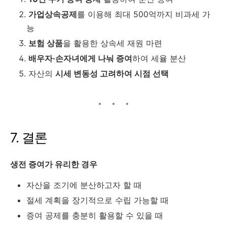
가업상속공제
를
이용해
최대
500
억까지
비과세
가
능
보험
상품
을
활용한
상속세
재원
마련
배우자·
손자녀에게
나눠
증여
하여
세율
분산
자산의
시세
변동성
고려하여
시점
선택
7.
결론
생전
증여가
유리한
경우
자산을
조기에
분산하고자
할
때
절세
계획을
장기적으로
수립
가능할
때
증여
공제를
충분히
활용할
수
있을
때