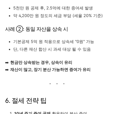
5
천만
원
공제
후,
2.5
억에
대한
증여세
발생
약
4,200
만
원
정도의
세금
부담 (
세율
20%
기준)
사례 ②:
동일
자산을
상속
시
기본공제
5
억
원
적용으로
상속세 "
0
원"
가능
단,
다른
재산
합산
시
과세
대상
될
수
있음
➡️
현금만
상속받는
경우,
상속이
유리
➡️
재산이
많고,
장기
분산
가능하면
증여가
유리
6.
절세
전략
팁
10
년
주기
증여
공제
활용하여
분산
증여