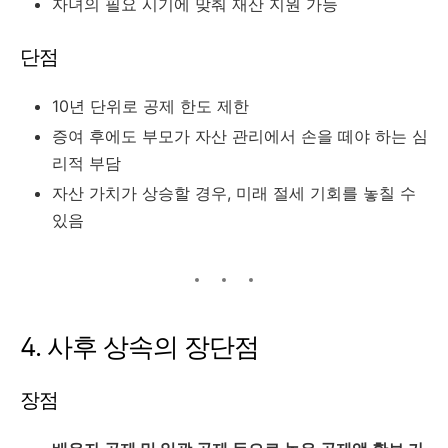
자녀의
필요
시기에
맞춰
재산
지원
가능
단점
10
년
단위로
공제
한도
제한
증여
후에도
부모가
자산
관리에서
손을
떼야
하는
심
리적
부담
자산
가치가
상승할
경우,
미래
절세
기회를
놓칠
수
있음
4.
사후
상속의
장단점
장점