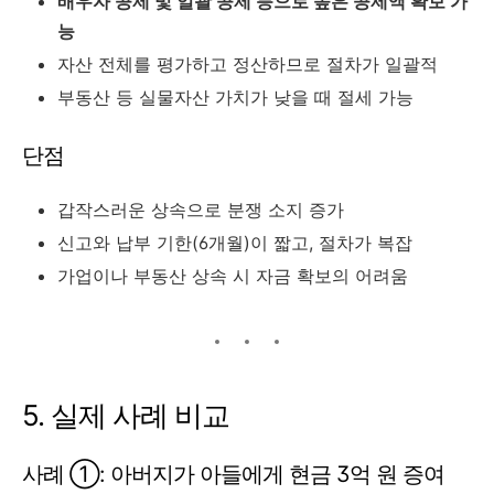
배우자
공제
및
일괄
공제
등으로
높은
공제액
확보
가
능
자산
전체를
평가하고
정산하므로
절차가
일괄적
부동산
등
실물자산
가치가
낮을
때
절세
가능
단점
갑작스러운
상속으로
분쟁
소지
증가
신고와
납부
기한(
6
개월)
이
짧고,
절차가
복잡
가업이나
부동산
상속
시
자금
확보의
어려움
5.
실제
사례
비교
사례 ①:
아버지가
아들에게
현금
3
억
원
증여