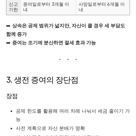
신고
증여일로부터
3
개월
이
사망일로부터
6
개월
이
기한
내
내
➡️
상속은
공제
범위가
넓지만,
자산이
클
경우
세
부담도
함께
증가
➡️
증여는
조기에
분산하면
절세
효과
가능
3.
생전
증여의
장단점
장점
공제
한도를
활용해
여러
차례
나눠서
세금
줄이기
가
능
사전
계획으로
자산
분배가
명확