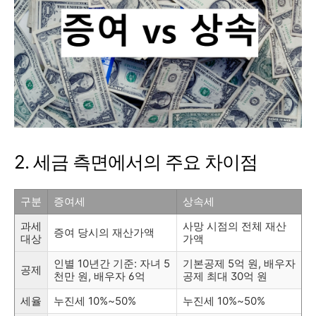
2.
세금
측면에서의
주요
차이점
구분
증여세
상속세
과세
사망
시점의
전체
재산
증여
당시의
재산가액
대상
가액
인별
10
년간
기준:
자녀
5
기본공제
5
억
원,
배우자
공제
천만
원,
배우자
6
억
공제
최대
30
억
원
세율
누진세
10%~
50%
누진세
10%~
50%