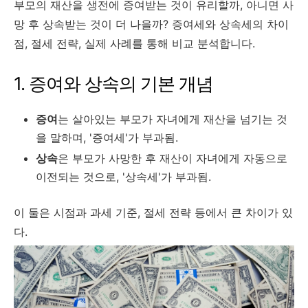
부모의
재산을
생전에
증여받는
것이
유리할까,
아니면
사
망
후
상속받는
것이
더
나을까?
증여세와
상속세의
차이
점,
절세
전략,
실제
사례를
통해
비교
분석합니다.
1.
증여와
상속의
기본
개념
증여
는
살아있는
부모가
자녀에게
재산을
넘기는
것
을
말하며, '
증여세'
가
부과됨.
상속
은
부모가
사망한
후
재산이
자녀에게
자동으로
이전되는
것으로, '
상속세'
가
부과됨.
이
둘은
시점과
과세
기준,
절세
전략
등에서
큰
차이가
있
다.