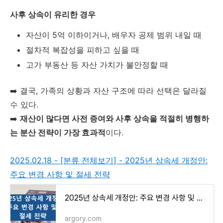
사후
상속이
유리한
경우
자산이
5
억
이하이거나,
배우자
공제
범위
내일
때
절차적
복잡성을
피하고
싶을
때
고가
부동산
등
자산
가치가
불안정할
때
➡️
결국,
가족의
상황과
자산
구조에
따라
선택은
달라질
수
있다.
➡️
재산이
많다면
사전
증여와
사후
상속을
적절히
병행하
는
분산
전략이
가장
효과적
이다.
2025.02.18 - [분류 전체보기] - 2025년 상속세 개정안:
주요 변경 사항 및 절세 전략
2025년 상속세 개정안: 주요 변경 사항 및 절세 전략
argory.com