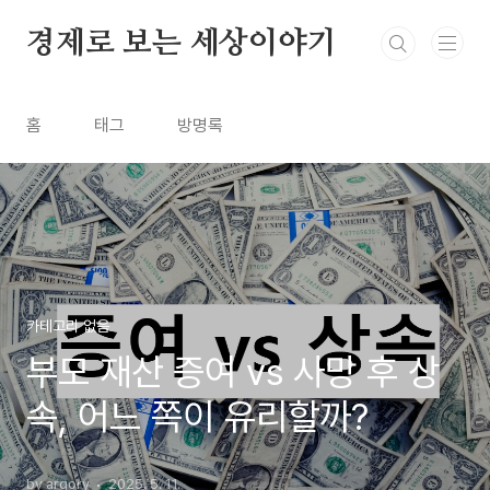
본문 바로가기
경제로 보는 세상이야기
홈
태그
방명록
카테고리 없음
부모 재산 증여 vs 사망 후 상
속, 어느 쪽이 유리할까?
by argory
2025. 5. 11.