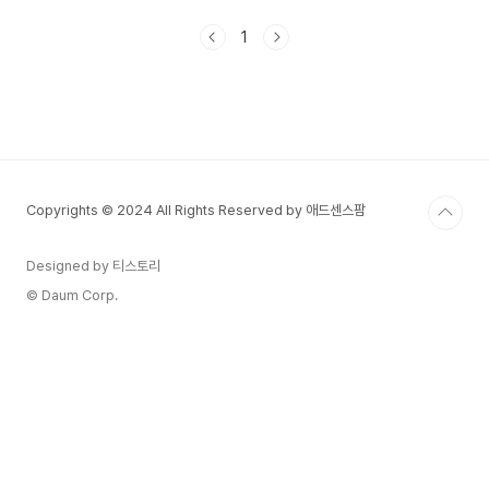
'증여세'가 부과됨.상속은 부모가 사망한 후 재산이
자녀에게 자동으로 이전되는 것으로, '상속세'가 부
1
과됨.이 둘은 시점과 과세 기준, 절세 전략 등에서
큰 차이가 있다.2. 세금 측면에서의 주요 차이점구
분증여세상속세과세 대상증여 당시의 재산가액사망
시점의 전체 재산가액공제인별 10년간 기준: 자녀
5천만 원, 배우자 6억기본공제 5억 원, 배우자 공
제 최대 30억 원세율누진세 10%~50%누진세
10%~50%신고 기한증여일로부터 3개월 이내사망
Copyrights © 2024 All Rights Reserved by 애드센스팜
일로부터 6..
Designed by 티스토리
© Daum Corp.