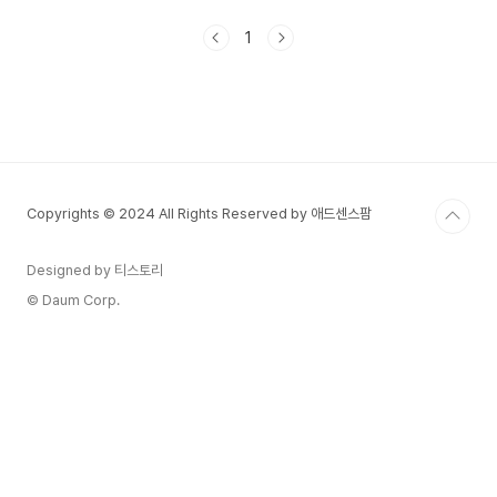
현상을 의미한다. K-팝, K-드라마, K-영화, K-웹툰,
K-게임 등 다양한 콘텐츠가 아시아를 넘어 북미, 유
1
럽, 중동, 남미까지 확산되면서 세계적인 문화 트렌
드로 자리 잡았다. 한류 콘텐츠는 디지털 기술과 글
로벌 플랫폼의 발전과 함께 더 빠르게 확산되고 있
으며, 한국 문화에 대한 관심이 높아지면서 경제적,
산업적 영향력도 점점 커지고 있다.2. 한류 콘텐츠
의 주요 장르와 특징① K-팝 (K-Pop)대표 아티스
트: BTS, 블랙핑크, 뉴진스,..
Copyrights © 2024 All Rights Reserved by 애드센스팜
Designed by 티스토리
© Daum Corp.