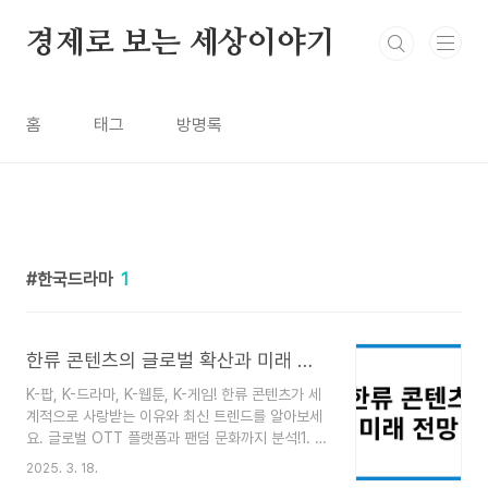
본문 바로가기
경제로 보는 세상이야기
홈
태그
방명록
한국드라마
1
한류 콘텐츠의 글로벌 확산과 미래 전망
K-팝, K-드라마, K-웹툰, K-게임! 한류 콘텐츠가 세
계적으로 사랑받는 이유와 최신 트렌드를 알아보세
요. 글로벌 OTT 플랫폼과 팬덤 문화까지 분석!1. 한
류 콘텐츠란?한류(韓流, K-wave) 콘텐츠란 한국
2025. 3. 18.
에서 제작된 문화 콘텐츠가 세계적으로 인기를 끄는