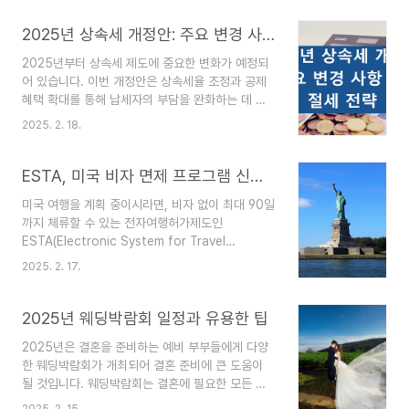
따른 절세 전략을 상세하게 살펴보겠습니다.1. 양도
소득세란양도소득세란 토지, 건물, 부동산 권리, 주
2025년 상속세 개정안: 주요 변경 사항 및 절세 전략
식, 기타 자산을 양도하여 얻은 이익(양도차익)에 대
2025년부터 상속세 제도에 중요한 변화가 예정되
해 부과하는 세금입니다. 양도소득세는 소득세법에
어 있습니다. 이번 개정안은 상속세율 조정과 공제
따라 부과되며, 원칙적으로 양도한 해의 다음 해 5
혜택 확대를 통해 납세자의 부담을 완화하는 데 중
월에 종합소득세와 함께 신고·납부해야 합니다. 하
점을 두고 있습니다. 아래에서 주요 변경 사항과 이
지만 부동산 거래의 경우 양도한 달의 말일부터 2개
2025. 2. 18.
에 따른 절세 전략을 상세하게 살펴보겠습니다.상속
월 이내에 신고 및 납부해야 합니다.2. 양도소득세
세란상속세란 사망으로 그 재산이 가족이나 친족 등
의 과세 대상양도소득세가 부과되는 주요 대상은 다
에게 무상으로 이전되는 경우에 당해 상속재산에 대
ESTA, 미국 비자 면제 프로그램 신청방법
음과 같습니다...
하여 부과하는 세금을 말합니다. 상속세 신고·납부
미국 여행을 계획 중이시라면, 비자 없이 최대 90일
의무가 있는 납세의무자에는 상속을 원인으로 재산
까지 체류할 수 있는 전자여행허가제도인
을 물려받는 "상속인"과 유언이나 증여계약 후 증여
ESTA(Electronic System for Travel
자의 사망으로 재산을 취득하는 "수유자"가 있습니
Authorization)에 대해 알아두시는 것이 중요합
다. 2. 상속세율 조정현행 상속세 최고세율은 50%
2025. 2. 17.
니다. ESTA는 미국 비자 면제 프로그램(Visa
로, 과세표준 30억 원을 초과하는 경우 적용됩니다.
Waiver Program, VWP)에 참여하는 국가의 국민
그러나 2025년 개정안에 따르면 최고세율이 40%
이 관광, 업무, 경유 등의 목적으로 미국을 방문할
2025년 웨딩박람회 일정과 유용한 팁
로 인하되며, 해당 세..
때 필요한 전자 여행 허가 시스템입니다.ESTA 신
2025년은 결혼을 준비하는 예비 부부들에게 다양
청 방법1. 공식 사이트 접속ESTA 신청은 미국 국토
한 웨딩박람회가 개최되어 결혼 준비에 큰 도움이
안보부(DHS)에서 운영하는 공식 웹사이트를 통해
될 것입니다. 웨딩박람회는 결혼에 필요한 모든 정
직접 진행하실 수 있습니다. 최근, 공식 사이트와 유
보를 한자리에서 얻을 수 있는 행사로, 웨딩드레스,
사한 디자인으로 높은 수수료를 부과하는 대행 사이
2025. 2. 15.