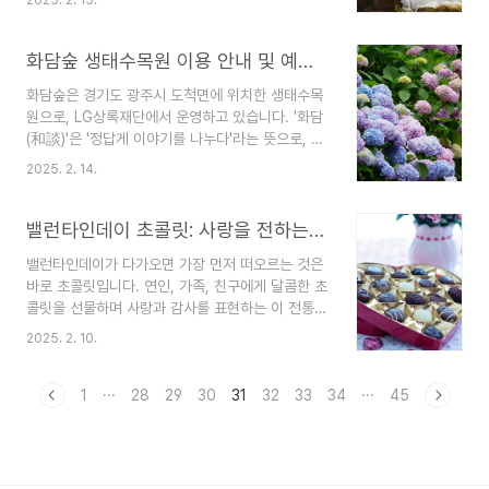
예식장, 혼수, 신혼여행 등 다양한 분야의 업체들이
트들이 있으므로, 반드시 공식 사이트를 이용하시기
참여합니다. 이번 포스팅에서는 2025년 웨딩박람
바랍니다. 공식 사이트의 신청 수수료는..
회 일정과 참가 시 유용한 팁을 정리하였습니다.1.
화담숲 생태수목원 이용 안내 및 예매 방법
2025년 웨딩박람회 일정다음은 2025년에 예정된
화담숲은 경기도 광주시 도척면에 위치한 생태수목
주요 웨딩박람회 일정입니다. 참고: 일정은 변경될
원으로, LG상록재단에서 운영하고 있습니다. '화담
수 있으므로 방문 전에 공식 웹사이트를 통해 최신
(和談)'은 '정답게 이야기를 나누다'라는 뜻으로, 자
정보를 확인하시기 바랍니다.전국 웨딩박람회 일정
연과 인간이 조화롭게 소통하는 공간을 지향합니다.
서울 지역코엑스 웨딩박람회일정: 2025년 2월 15
2025. 2. 14.
약 5만 평의 넓은 부지에 4,000여 종의 다양한 식
일(토) ~ 2월 16일(일)장소: 코엑스 마곡 전시장 1층
물이 사계절 내내 아름다운 풍경을 선사하며, 특히
특징: 국내 최대 규모의 웨딩박람회로, 다양한 웨딩
가을 단풍과 여름 수국 축제로 유명합니다.화담숲의
밸런타인데이 초콜릿: 사랑을 전하는 달콤한 선물
관..
주요 특징과 볼거리1. 다양한 테마원화담숲은 총 16
밸런타인데이가 다가오면 가장 먼저 떠오르는 것은
개의 테마원으로 구성되어 있어 방문객들에게 다채
바로 초콜릿입니다. 연인, 가족, 친구에게 달콤한 초
로운 자연의 아름다움을 제공합니다. 주요 테마원은
콜릿을 선물하며 사랑과 감사를 표현하는 이 전통은
다음과 같습니다:단풍나무원: 400여 품종의 단풍
이제 전 세계적으로 퍼져 있습니다. 하지만 밸런타
나무가 심어져 있어 가을철에는 형형색색의 단풍을
2025. 2. 10.
인데이 초콜릿 문화는 나라별로 다르고, 초콜릿의
감상할 수 있습니다.수국원: 100여 품종의 7만여
종류도 다양합니다. 이번 포스팅에서는 밸런타인데
본의 수국이 심어져 있으며, 여름철에는 다채로운
이 초콜릿의 역사, 인기 초콜릿 종류, 트렌드, 그리
1
···
28
29
30
31
32
33
34
···
45
수국의 향연을..
고 특별한 선물 아이디어까지 소개해 보겠습니다.1.
밸런타인데이 초콜릿의 역사밸런타인데이에 초콜릿
을 주는 문화는 비교적 최근에 시작되었습니다.19세
기 후반, 영국의 초콜릿 회사 '캐드버리