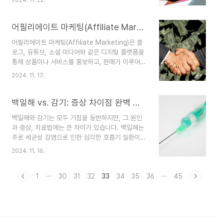
를 의미합니다. 이들은 주로 배달, 운송, IT 서비스,
을 추천합니다. 이는 구매 전환율을 높이고, 고객 만
디자인 등 다양한 분야에서 활동하며, 디지털 플랫
족도를 향상시키는 데 기여합니다.챗봇과 가상 비
폼을 통해 일감을 찾고 작업을 수행합니다. 이번 포
어필리에이트 마케팅(Affiliate Marketing): 제휴 마케팅
서: AI 기반의 챗봇..
스팅에서는 긱 워커의 정의와 특징, 긍정적인 측면
어필리에이트 마케팅(Affiliate Marketing)은 블
과 도전 과제, 그리고 긱 경제의 미래에 대해 알아보
로그, 유튜브, 소셜 미디어와 같은 디지털 플랫폼을
겠습니다.긱(Gig) 워커란 무엇인가?'긱(Gig)'이라는
통해 상품이나 서비스를 홍보하고, 판매가 이루어질
단어는 원래 음악계에서 단기 공연을 의미하는 용어
때마다 수수료를 받는 방식의 마케팅입니다. 제휴
로 사용되었으나, 오늘날에는 단기 계약 기반으로
2024. 11. 17.
마케팅이라고도 하며 최근 디지털 경제의 성장과 함
일하는 모든 노동자를 지칭하는 데 사용됩니다. 긱
께 많은 사람들이 추가적인 수익을 창출하거나 전업
워커는 특정 기업에 소속되지 않고 자신만의 일정
으로 삼는 인기 있는 수익 모델로 자리 잡고 있습니
백일해 vs. 감기: 증상 차이점 완벽 정리
과..
다. 이번 포스팅에서는 어필리에이트 마케팅의 정의
백일해와 감기는 모두 기침을 동반하지만, 그 원인
와 작동 원리, 주요 이점, 성공 전략, 그리고 주의할
과 증상, 치료법에는 큰 차이가 있습니다. 백일해는
점에 대해 알아보겠습니다.1. 어필리에이트 마케팅
주로 세균성 감염으로 인한 심각한 호흡기 질환이
이란?어필리에이트 마케팅은 간단히 말해 홍보자가
며, 감기는 바이러스성 감염으로 인해 발생하는 비
제3자의 제품이나 서비스를 홍보하고, 그 결과로 판
2024. 11. 16.
교적 경미한 질환입니다. 그러나 두 질환 모두 초기
매가 이루어질 때마다 일정한 커미션(수수료)을 받
에는 비슷한 증상을 보일 수 있어 혼동될 수 있습니
는 구조를 말합니다. 홍보자는 자신의 콘텐츠에 고
다. 이번 포스팅에서는 백일해와 감기의 주요 차이
1
···
30
31
32
33
34
35
36
···
45
유 링크..
점, 증상, 치료법을 비교하고 예방 방법까지 알아보
겠습니다.1. 백일해와 감기의 주요 차이점항목백일
해(Whooping Cough)감기(Common Cold)원
인세균(보르데텔라 퍼투시스) 다양한 바이러스(리노