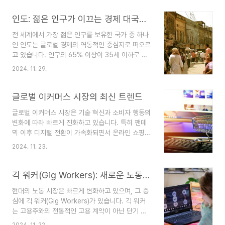
발되고 있습니다. 이번 글에서는 수소 에너지의 정
의, 특징, 활용 분야, 장점과 한계, 그리고 미래 가능
인도: 젊은 인구가 이끄는 경제 대국의 가능성
성을 살펴보겠습니다.수소 에너지란 무엇인가?수소
전 세계에서 가장 젊은 인구를 보유한 국가 중 하나
에너지는 가장 가벼운 원소인 수소(H)를 연료로 사
인 인도는 글로벌 경제의 역동적인 중심지로 떠오르
용하여 에너지를 생성하는 기술입니다. 수소는 물
고 있습니다. 인구의 65% 이상이 35세 이하로 구
(H₂O)을 분해하거나, 화석 연료 및 바이오매스를
성된 인도는 인구 보너스(Demographic
활용해 생산할 수 있습니다. 이 에너지는 연소 과정
2024. 11. 29.
Dividend)를 바탕으로 경제 대국으로 도약할 수 있
에서 물(H₂O)만 배출하므로 온실가스를 거의 배출
는 잠재력을 가지고 있습니다. 이번 글에서는 젊은
하지 않는다는 점에서 청정 에너지로 평가받습니다.
인구가 인도 경제에 미치는 영향과 가능성, 그리고
글로벌 이커머스 시장의 최신 트렌드
수소 에너지의 특징청정..
직면한 과제를 분석합니다.인도의 인구 보너스: 경
글로벌 이커머스 시장은 기술 혁신과 소비자 행동의
제 성장의 기회인구 보너스란 노동 가능 연령의 인
변화에 따라 빠르게 진화하고 있습니다. 특히 팬데
구 비율이 높은 상황에서 생산성 증가와 경제 성장
믹 이후 디지털 전환이 가속화되면서 온라인 쇼핑은
을 기대할 수 있는 인구 구조를 뜻합니다. 인도는 현
이제 필수가 되었으며, 기업들은 새로운 트렌드에
재 인구 보너스의 황금기를 맞이하고 있으며, 이는
2024. 11. 23.
맞춰 발 빠르게 대응하고 있습니다. 이번 글에서는
경제에 다음과 같은 긍정적인 영향을 미칠 수 있습
2024년 글로벌 이커머스 시장의 주요 트렌드와 변
니다.1. 노동력의 풍부함인도는 약 9억 명 이상의 노
화에 대해 살펴보겠습니다.1. 인공지능(AI)과 머신러
긱 워커(Gig Workers): 새로운 노동 형태
동 가능 인..
닝의 확산인공지능과 머신러닝 기술은 이커머스 시
현대의 노동 시장은 빠르게 변화하고 있으며, 그 중
장에서 소비자 경험을 혁신하고 있습니다. 특히 개
심에 긱 워커(Gig Workers)가 있습니다. 긱 워커
인화된 쇼핑 경험 제공이 주요 트렌드로 자리 잡았
는 고용주와의 전통적인 고용 계약이 아닌 단기 계
습니다.개인화 추천 시스템: AI 알고리즘은 소비자
약이나 프로젝트 기반으로 일하는 독립적인 노동자
의 검색 및 구매 데이터를 분석하여 개별화된 제품
2024. 11. 22.